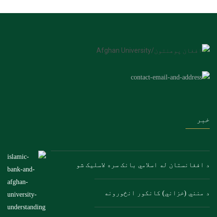
خبر
د افغانستان له اسلامي بانک سره لاسلیک شو
د منني (خزاني) کانکور انځورونه