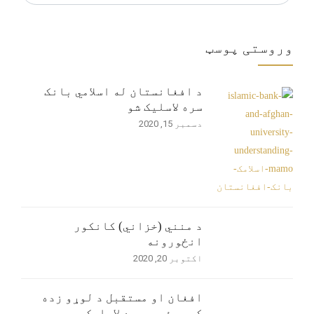
for:
وروستی پوسټ
د افغانستان له اسلامي بانک
سره لاسلیک شو
دسمبر 15, 2020
د منني (خزاني) کانکور
انځورونه
اکتوبر 20, 2020
افغان او مستقبل د لوړو زده
کړو مؤسسوسره لاسلیک