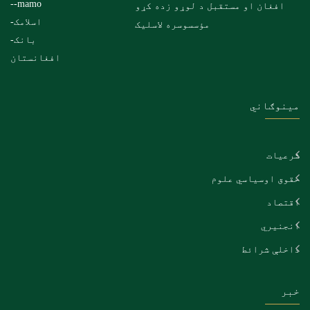
افغان او مستقبل د لوړو زده کړو
مؤسسوسره لاسلیک
مینوګاني
شرعیات
حقوق اوسیاسي علوم
اقتصاد
انجنیري
داخلې شرائط
خبر