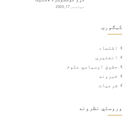
سپتمبر 17, 2020
کټګورۍ
اقتصاد
انجنیري
حقوق اوسیاسي علوم
خبرونه
شرعیات
وروستي نظرونه