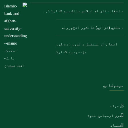
د افغانستان له اسلامي بانک سره لاسلیک شو
د منني (خزاني) کانکور انځورونه
افغان او مستقبل د لوړو زده کړو
مؤسسوسره لاسلیک
مینوګاني
شرعیات
حقوق اوسیاسي علوم
اقتصاد