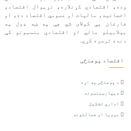
وده، اقتصادي کړنلاره، نړيوال اقتصاد،
احصائيه، مالیات او عمومي اقتصاد ده، او
فارغان يې کولای شي چې په ښه ډول په
بېلابېلو مالي او اقتصادي بنسټونو کې
دنده ترسره کړي.
اقتصاد پوهنځی
د پوهنځی په اړه
ډیپارټمنټونه
اداري تشکیل
میډیا او فعالتونه