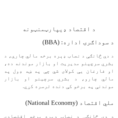
د اقتصاد ډيپارټمنټونه
د سوداګرۍ اداره: (BBA)
د دې څانګې د نصاب ډېره برخه مالي چارې، د
بشري سرچېنو مديريت او بازار موندنه ده،
او فارغان يې کولای شي چې په ښه ډول په
مالي چارو، د بشري سرچینو او بازار
موندنې په برخو کې دنده ترسره کړي.
ملي اقتصاد (National Economy)
د دې څانګې د نصاب ډېره برخه اقتصادي