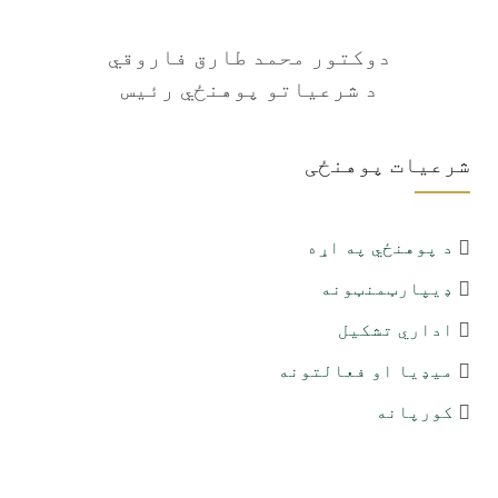
دوکتور محمد طارق فاروقي
د شرعیاتو پوهنځي رئیس
شرعیات پوهنځی
د پوهنځي په اړه
ډیپارټمنټونه
اداري تشکیل
میډیا او فعالتونه
کورپانه