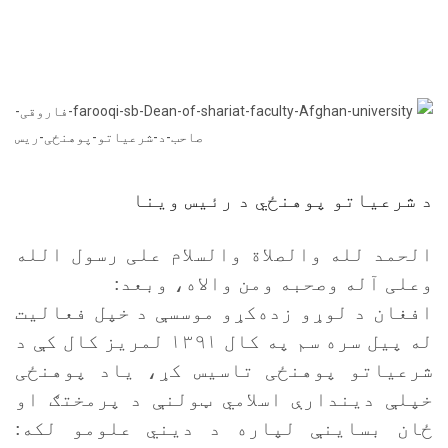
د شرعیاتو پوهنځي د رئيس وینا
الحمد لله والصلاة والسلام علی رسول الله
وعلی آله وصحبه ومن والاه، وبعد:
افغان د لوړو زده‌کړو موسسې د خپل فعالیت
له پیل سره سم په کال ۱۳۹۱ لمریز کال کې د
شرعیاتو پوهنځی تاسیس کړ، یاد پوهنځی
خپلې ديندارې اسلامي ټولنې د پرمختګ او
ځان بساينې لپاره د ديني علومو لکه: