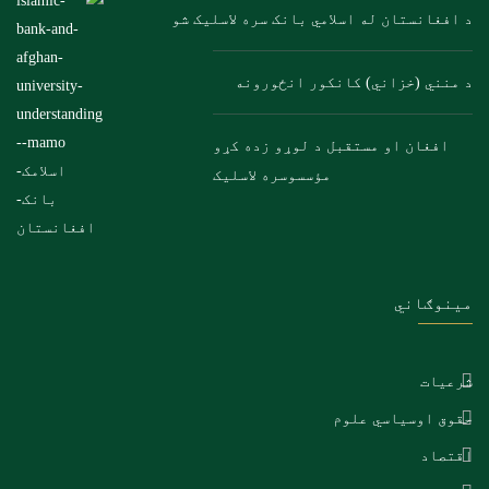
د افغانستان له اسلامي بانک سره لاسلیک شو
د منني (خزاني) کانکور انځورونه
افغان او مستقبل د لوړو زده کړو
مؤسسوسره لاسلیک
مینوګاني
شرعیات
حقوق اوسیاسي علوم
اقتصاد