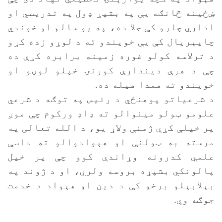
ښځينه څانګه يې په بشپړ ډول په تدریسي او
اداري چارو کې جلا ده، په یو سالم او خوندي
چاپېریال کې يې خویندو ته د لوړو زده کړو
د ترلاسه کولو غوره زمینه برابره کړې ده
چې د هرې دیندارې کورنۍ خپلو لوڼو او
خویندو ته همدا هیله ده.
د شرعياتو پوهنځي د رئيس په توګه د شرعي
علومو ټولو مينوالو ته ډاډ ورکوم چې موږ
پر خپلې کړې ژمنې ولاړ یو، د الله تعالی په
مرسته به ټولنې او هېوادوالو ته داسې
علمي کدرونه وړاندې کوو چې پر خپل
پالونکي بشپړه بروسه ولري، او د ژوند په
بېلابېلو برخو کې د دین او هېواد د خدمت
جوګه وي.