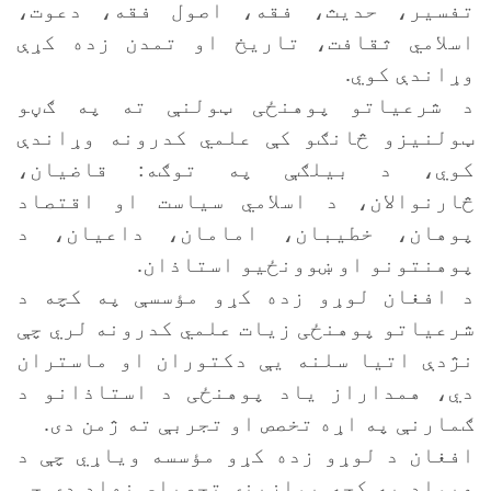
تفسیر، حدیث، فقه، اصول فقه، دعوت،
اسلامي ثقافت، تاریخ او تمدن زده کړې
وړاندې کوي.
د شرعياتو پوهنځی ټولنې ته په ګڼو
ټولنیزو څانګو کې علمي کدرونه وړاندې
کوي، د بیلګې په توګه: قاضيان،
څارنوالان، د اسلامي سیاست او اقتصاد
پوهان، خطیبان، امامان، داعیان، د
پوهنتونو او ښوونځیو استاذان.
د افغان لوړو زده کړو مؤسسې په کچه د
شرعیاتو پوهنځی زیات علمي کدرونه لري چې
نژدې اتیا سلنه يې دکتوران او ماستران
دي، همداراز یاد پوهنځی د استاذانو د
ګمارنې په اړه تخصص او تجربې ته ژمن دی.
افغان د لوړو زده کړو مؤسسه ویاړي چې د
هېواد په کچه یوازېنۍ تحصیلي نهاد دی چې