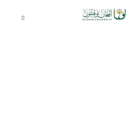
ډیپارټمنټونه