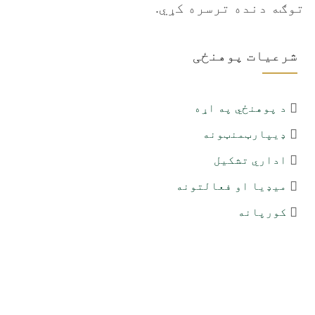
توګه دنده ترسره کړي.
شرعیات پوهنځی
د پوهنځي په اړه
ډیپارټمنټونه
اداري تشکیل
میډیا او فعالتونه
کورپانه