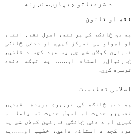
د شرعیاتو ډیپارټمنټونه
فقه او قانون
په دې څانګه کې پر فقه، اصول فقه، افتاء
او اصولو يې تمرکز کيږي او ددغې څانګې
فارغين کولای شي چې په هره کچه د قاضي،
څارنوال، استاذ او…… په توګه دنده
ترسره کړي.
اسلامی تعلیمات
په دغه څانګه کې ترډېره بريده عقيدې،
تفسير، حديث او اصول حديث ته پاملرنه
کېږي او د دغې څانګې فارغين کولای شي په
هره کچه د استاذ، داعي، خطيب او……په