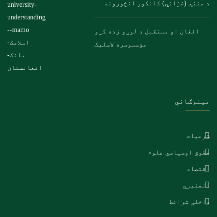
د منني (خزاني) کانکور انځورونه
افغان او مستقبل د لوړو زده کړو
مؤسسوسره لاسلیک
مینوګاني
شرعیات
حقوق اوسیاسي علوم
اقتصاد
انجنیري
داخلې شرائط