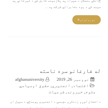
څانگې محصلان د هېواد په پلازمېنه کابل کې د خيرخانې په
سيمه کې د يوه مخابراتي شرکت په…
نورولولی
له فارغانو سره ناسته
نوومبر 26, 2019
afghanuniversity
اقتصاد
,
انجنیري
,
حقوق اوسیاسي
علوم
,
خبرونه
,
شرعیات
د افغان لوړو زده‌کړو مؤسسې د انجنيرۍ پوهنځي د سېول او
برق ډيپارټمنټونو له فارغانو سره ناسته وشوه.په دې