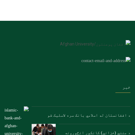
خبر
د افغانستان له اسلامي بانک سره لاسلیک شو
د منني (خزاني) کانکور انځورونه