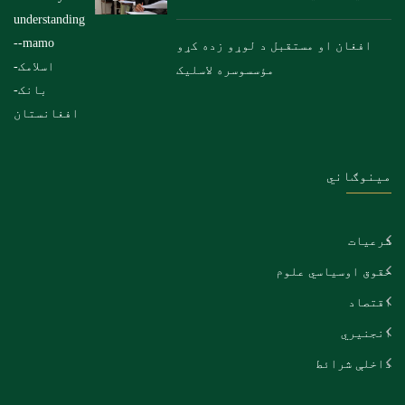
افغان او مستقبل د لوړو زده کړو
مؤسسوسره لاسلیک
مینوګاني
شرعیات
حقوق اوسیاسي علوم
اقتصاد
انجنیري
داخلې شرائط