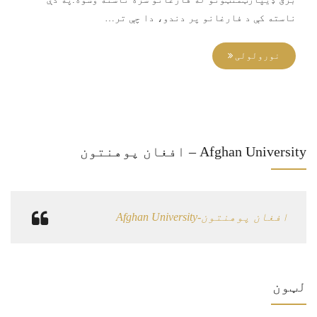
ناسته کې د فارغانو پر دندو، دا چې تر…
نورولولی
Afghan University – افغان پوهنتون
‏افغان پوهنتون-Afghan University‏
لټون