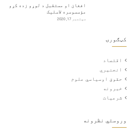
افغان او مستقبل د لوړو زده کړو
مؤسسوسره لاسلیک
سپتمبر 17, 2020
کټګورۍ
اقتصاد
انجنیري
حقوق اوسیاسي علوم
خبرونه
شرعیات
وروستي نظرونه