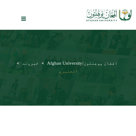
CATEGORY:
انجنیري
>
>
افغان پوهنتون/Afghan University
خبرونه
انجنیري