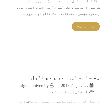
د ۱۳۹۹ لمريز کال د منني (خزاني) سمسټرونو لپاره د
کانکور ازموينه د تلي (میزان) په ۳۰مه د افغان لوړو
زده‌کړو مؤسسې د مشرتابه، استاذانو او د لوړو…
نورولولی
په ساحه کې د تري جي لگول
دسمبر 1, 2019
afghanuniversity
انجنیري
,
خبرونه
د افغان لوړو زده‌کړو مؤسسې د انجنیرۍ پوهنځي د برق