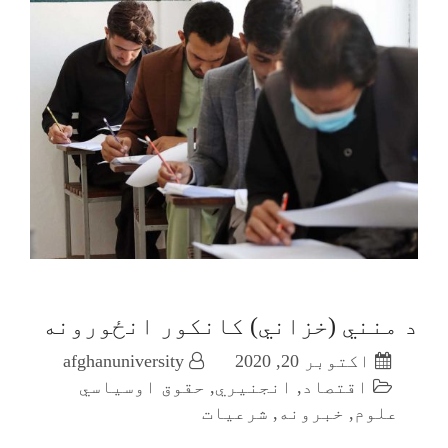
د منني (خزاني) کانکور انځورونه
اکتوبر 20, 2020
afghanuniversity
اقتصاد
,
انجنیري
,
حقوق اوسیاسي
علوم
,
خبرونه
,
شرعیات